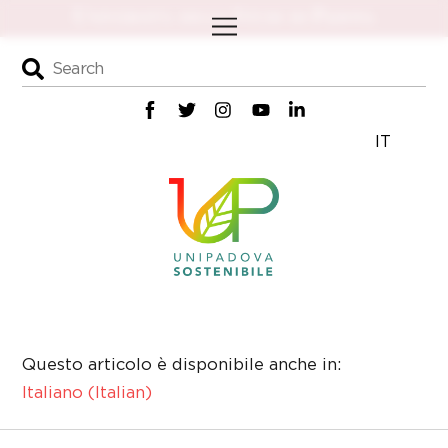
Skip
Menu
to
content
IT
Questo articolo è disponibile anche in:
Italiano
(
Italian
)