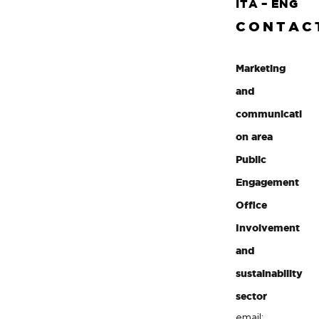
ITA
–
ENG
CONTAC
Marketing
and
communicati
on area
Public
Engagement
Office
Involvement
and
sustainability
sector
email: